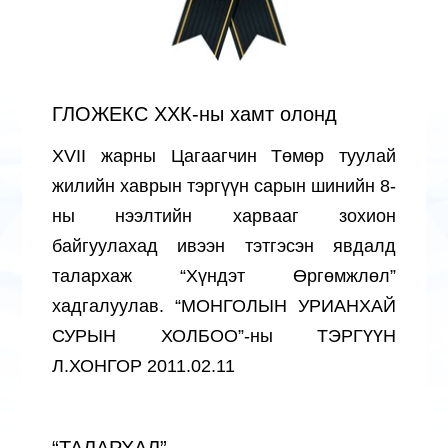
ГЛОЖЕКС ХХК-ны хамт олонд
XVII жарны Цагаагчин Төмөр туулай
жилийн хаврын тэргүүн сарын шинийн 8-
ны нээлтийн харвааг зохион
байгуулахад ивээн тэтгэсэн явдалд
талархаж “Хүндэт Өргөмжлөл”
хадгалуулав. “МОНГОЛЫН УРИАНХАЙ
СУРЫН ХОЛБОО”-ны ТЭРГҮҮН
Л.ХОНГОР 2011.02.11
“ТАЛАРХАЛ”