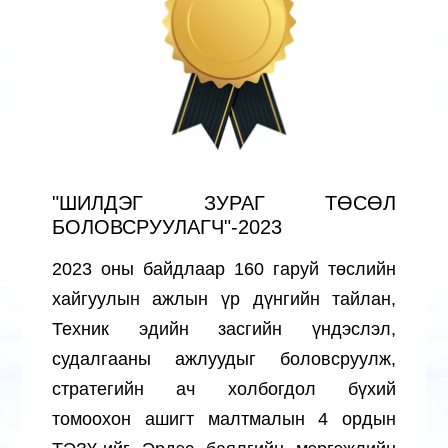
"ШИЛДЭГ ЗУРАГ ТӨСӨЛ
БОЛОВСРУУЛАГЧ"-2023
2023 оны байдлаар 160 гаруй төслийн
хайгуулын ажлын үр дүнгийн тайлан,
Техник эдийн засгийн үндэслэл,
судалгааны ажлуудыг боловсруулж,
стратегийн ач холбогдол бүхий
томоохон ашигт малтмалын 4 ордын