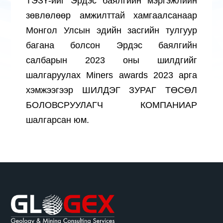
ТЭЗҮ-ийг Эрдэс баялгийн мэргэжлийн
зөвлөлөөр амжилттай хамгаалсанаар
Монгол Улсын эдийн засгийн тулгуур
багана болсон Эрдэс баялгийн
салбарын 2023 оны шилдгийг
шалгаруулах Miners awards 2023 арга
хэмжээгээр ШИЛДЭГ ЗУРАГ ТӨСӨЛ
БОЛОВСРУУЛАГЧ КОМПАНИАР
шалгарсан юм.