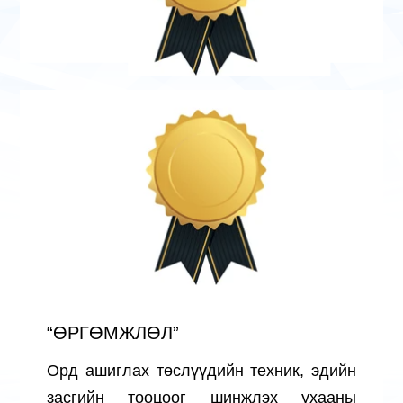
“ӨРГӨМЖЛӨЛ”
Орд ашиглах төслүүдийн техник, эдийн
засгийн тооцоог шинжлэх ухааны