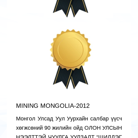
MINING MONGOLIA-2012
Монгол Улсад Уул Уурхайн салбар үүсч
хөгжсөний 90 жилийн ойд ОЛОН УЛСЫН
НЭЭЛТТЭЙ ЧУУЛГА УУЛЗАЛТ “ШИЛДЭГ