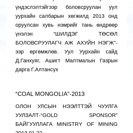
үндэслэлтэйгээр боловсруулан уул
уурхайн салбарын хөгжилд 2013 онд
оруулсан хувь нэмрийг тань өндрөөр
үнэлэн “ШИЛДЭГ ТӨСӨЛ
БОЛОВСРУУЛАГЧ АЖ АХУЙН НЭГЖ”-
ээр өргөмжлөв. Уул Уурхайн сайд
Д.Ганхуяг, Ашигт Малтмалын Газрын
дарга Г.Алтансүх
“COAL MONGOLIA”-2013
ОЛОН УЛСЫН НЭЭЛТТЭЙ ЧУУЛГА
УУЛЗАЛТ-“GOLD SPONSOR”
БАЙГУУЛЛАГА MINISTRY OF MINING