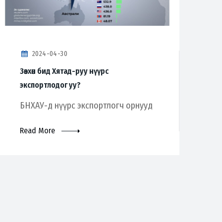
2024-04-30
Зөвхөн бид Хятад-руу нүүрс
экспортлодог уу?
БНХАУ-д нүүрс экспортлогч орнууд
Read More