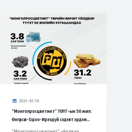
2024-02-26
“Монголросцветмет” ТӨҮГ-ын 50 жил:
Өнгөрсөн-Одоо-Ирээдүй сэдэвт эрдэм
шинжилгээний хурал болно
“Монголросцветмет” үйлдвэр