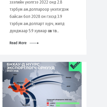
зээлийн үнэлгээ 2022 онд 2.8
тэрбум ам.доллароор үнэлэгдэж
байсан бол 2028 он гэхэд 3.9
тэрбум ам.долларт хүрч, жилд
дунджаар 5.9 хувиар өсөх төл...
Read More