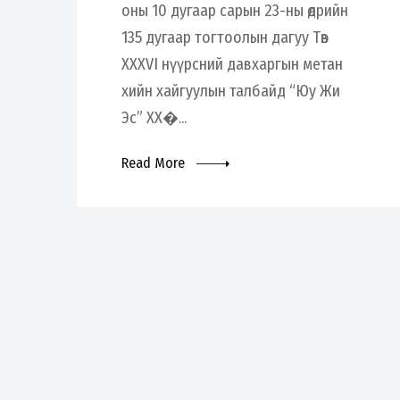
оны 10 дугаар сарын 23-ны өдрийн
135 дугаар тогтоолын дагуу Төв
XXXVI нүүрсний давхаргын метан
хийн хайгуулын талбайд “Юу Жи
Эс” ХХ�...
Read More