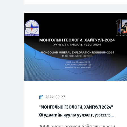
2024-03-27
"МОНГОЛЫН ГЕОЛОГИ, ХАЙГУУЛ 2024"
XV удаагийн чуулга уулзалт, үзэсгэлэн
маргааш эхэлнэ
2009 оноос зохион байгуулж ирсэн