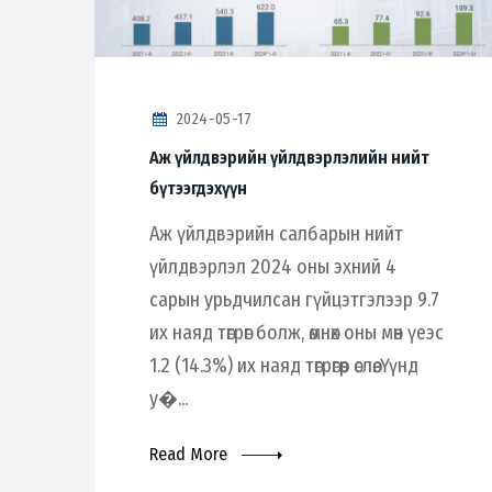
2024-05-17
Аж үйлдвэрийн үйлдвэрлэлийн нийт
бүтээгдэхүүн
Аж үйлдвэрийн салбарын нийт
үйлдвэрлэл 2024 оны эхний 4
сарын урьдчилсан гүйцэтгэлээр 9.7
их наяд төгрөг болж, өмнөх оны мөн үеэс
1.2 (14.3%) их наяд төгрөгөөр өслөө. Үүнд
у�...
Read More