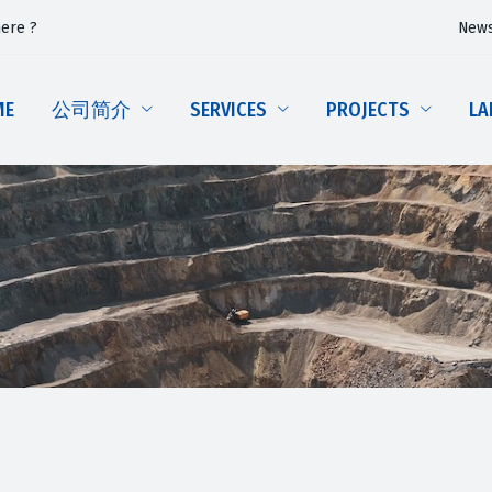
here ?
New
ME
公司简介
SERVICES
PROJECTS
LA