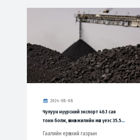
2024-08-08
Чулуун нүүрсний экспорт 46.1 сая
тонн болж, өмнөх жилийн мөн үеэс 35.5
хувиар өсөв
Гаалийн ерөнхий газрын