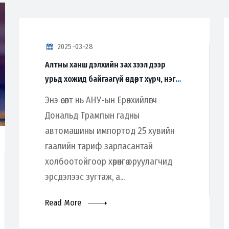
2025-03-28
Алтны ханш дэлхийн зах зээл дээр
урьд хожид байгаагүй өндөрт хүрч, нэг
трой унци нь $3071.30 болж түүхэнд
Энэ өсөлт нь АНУ-ын Ерөнхийлөгч
шинэ хуудас нээлээ.
Дональд Трампын гадны
автомашины импортод 25 хувийн
гаалийн тариф зарласантай
холбоотойгоор хөрөнгө оруулагчид
эрсдэлээс зугтаж, а...
Read More