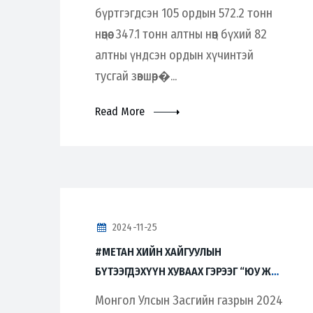
бүртгэгдсэн 105 ордын 572.2 тонн
нөөцөөс 347.1 тонн алтны нөөц бүхий 82
алтны үндсэн ордын хүчинтэй
тусгай зөвшөөр�...
Read More
2024-11-25
#МЕТАН ХИЙН ХАЙГУУЛЫН
БҮТЭЭГДЭХҮҮН ХУВААХ ГЭРЭЭГ “ЮУ ЖИ
ЭС” КОМПАНИТАЙ БАЙГУУЛАВ
Монгол Улсын Засгийн газрын 2024