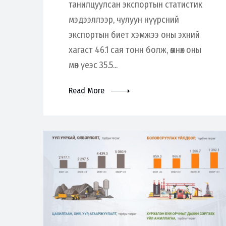
танилцуулсан экспортын статистик
мэдээллээр, чулуун нүүрсний
экспортын биет хэмжээ оны эхний
хагаст 46.1 сая тонн болж, өмнөх оны
мөн үеэс 35.5...
Read More