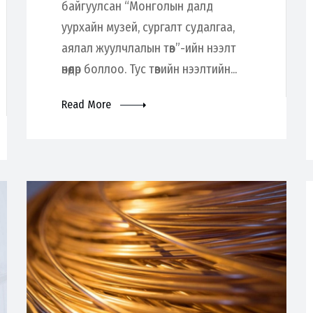
байгуулсан “Монголын далд
уурхайн музей, сургалт судалгаа,
аялал жуулчлалын төв”-ийн нээлт
өнөөдөр боллоо. Тус төвийн нээлтийн...
Read More