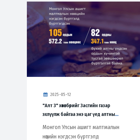
2025-05-12
"Алт 3" хөтөлбөрийг Засгийн газар
эхлүүлж байгаа энэ цаг үед алтны
нөөцийн талаарх мэдээллийг хуваалцаж
Монгол Улсын ашигт малтмалын
байна.
нөөцийн нэгдсэн бүртгэлд