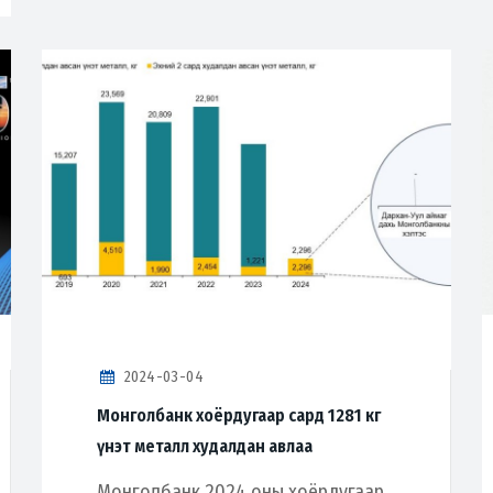
2024-03-04
Монголбанк хоёрдугаар сард 1281 кг
үнэт металл худалдан авлаа
Монголбанк 2024 оны хоёрдугаар