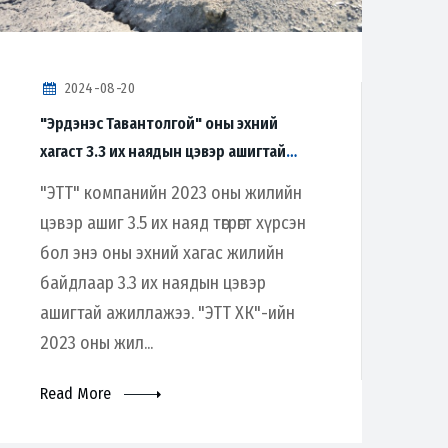
2024-08-20
"Эрдэнэс Тавантолгой" оны эхний
хагаст 3.3 их наядын цэвэр ашигтай
ажиллажээ
"ЭТТ" компанийн 2023 оны жилийн
цэвэр ашиг 3.5 их наяд төгрөгт хүрсэн
бол энэ оны эхний хагас жилийн
байдлаар 3.3 их наядын цэвэр
ашигтай ажиллажээ. "ЭТТ ХК"-ийн
2023 оны жил...
Read More