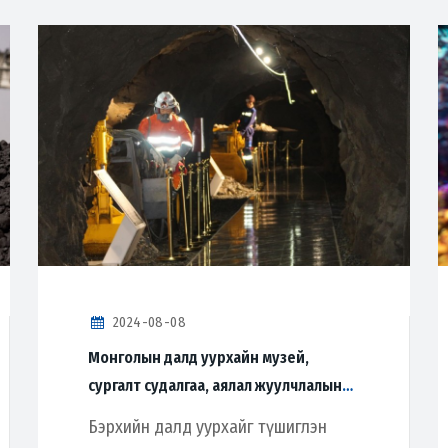
2024-08-08
Монголын далд уурхайн музей,
сургалт судалгаа, аялал жуулчлалын
төвийг нээлээ
Бэрхийн далд уурхайг түшиглэн