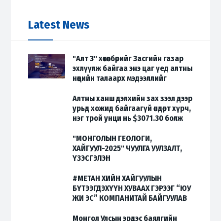
Latest News
"Алт 3" хөтөлбөрийг Засгийн газар
эхлүүлж байгаа энэ цаг үед алтны
нөөцийн талаарх мэдээллийг
хуваалцаж байна.
Алтны ханш дэлхийн зах зээл дээр
2025-05-12
урьд хожид байгаагүй өндөрт хүрч,
нэг трой унци нь $3071.30 болж
түүхэнд шинэ хуудас нээлээ.
"МОНГОЛЫН ГЕОЛОГИ,
2025-03-28
ХАЙГУУЛ-2025" ЧУУЛГА УУЛЗАЛТ,
ҮЗЭСГЭЛЭН
2025-02-25
#МЕТАН ХИЙН ХАЙГУУЛЫН
БҮТЭЭГДЭХҮҮН ХУВААХ ГЭРЭЭГ “ЮУ
ЖИ ЭС” КОМПАНИТАЙ БАЙГУУЛАВ
2024-11-25
Монгол Улсын эрдэс баялгийн