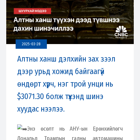
2025-03-28
Алтны ханш дэлхийн зах зээл
дээр урьд хожид байгаагүй
өндөрт хүрч, нэг трой унци нь
$3071.30 болж түүхэнд шинэ
хуудас нээлээ.
Энэ өсөлт нь АНУ-ын Ерөнхийлөгч
Дональд Трампын гадны автомашины