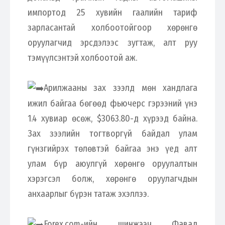
импортод 25 хувийн гаалийн тариф
зарласантай холбоотойгоор хөрөнгө
оруулагчид эрсдэлээс зугтаж, алт руу
тэмүүлсэнтэй холбоотой аж.
Арилжааны зах зээлд мөн хандлага
ижил байгаа бөгөөд фьючерс гэрээний үнэ
1.4 хувиар өсөж, $3063.80-д хүрээд байна.
Зах зээлийн тогтворгүй байдал улам
гүнзгийрэх төлөвтэй байгаа энэ үед алт
улам бүр аюулгүй хөрөнгө оруулалтын
хэрэгсэл болж, хөрөнгө оруулагчдын
анхаарлыг бүрэн татаж эхэллээ.
Forex.com-ийн шинжээч Фавад