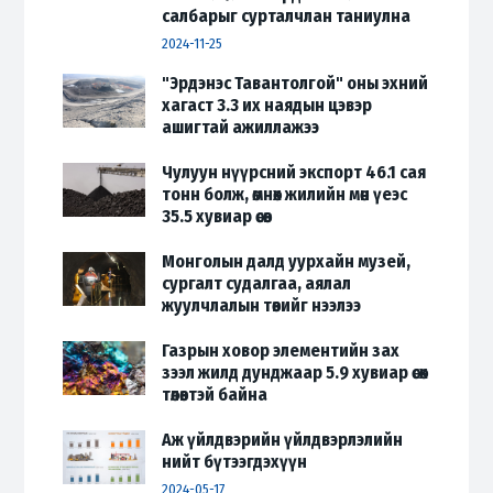
салбарыг сурталчлан таниулна
2024-11-25
"Эрдэнэс Тавантолгой" оны эхний
хагаст 3.3 их наядын цэвэр
ашигтай ажиллажээ
2024-08-20
Чулуун нүүрсний экспорт 46.1 сая
тонн болж, өмнөх жилийн мөн үеэс
35.5 хувиар өсөв
2024-08-08
Монголын далд уурхайн музей,
сургалт судалгаа, аялал
жуулчлалын төвийг нээлээ
2024-08-08
Газрын ховор элементийн зах
зээл жилд дунджаар 5.9 хувиар өсөх
төлөвтэй байна
2024-05-17
Аж үйлдвэрийн үйлдвэрлэлийн
нийт бүтээгдэхүүн
2024-05-17