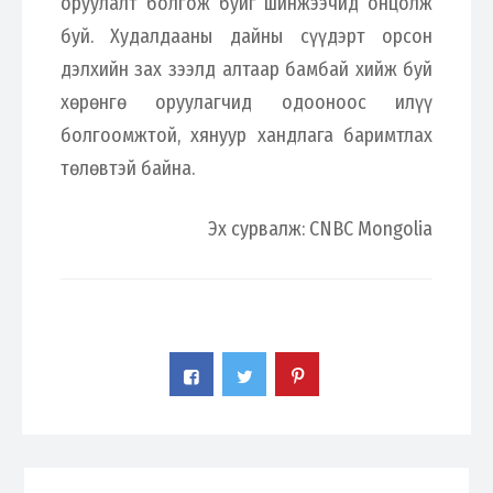
оруулалт болгож буйг шинжээчид онцолж
буй. Худалдааны дайны сүүдэрт орсон
дэлхийн зах зээлд алтаар бамбай хийж буй
хөрөнгө оруулагчид одооноос илүү
болгоомжтой, хянуур хандлага баримтлах
төлөвтэй байна.
Эх сурвалж: CNBC Mongolia