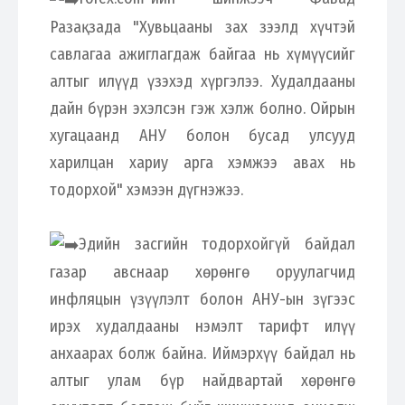
Разақзада "Хувьцааны зах зээлд хүчтэй
савлагаа ажиглагдаж байгаа нь хүмүүсийг
алтыг илүүд үзэхэд хүргэлээ. Худалдааны
дайн бүрэн эхэлсэн гэж хэлж болно. Ойрын
хугацаанд АНУ болон бусад улсууд
харилцан хариу арга хэмжээ авах нь
тодорхой" хэмээн дүгнэжээ.
Эдийн засгийн тодорхойгүй байдал
газар авснаар хөрөнгө оруулагчид
инфляцын үзүүлэлт болон АНУ-ын зүгээс
ирэх худалдааны нэмэлт тарифт илүү
анхаарах болж байна. Иймэрхүү байдал нь
алтыг улам бүр найдвартай хөрөнгө