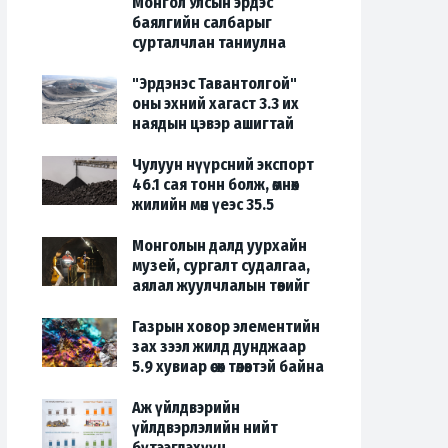
Монгол Улсын эрдэс
2024-11-25
баялгийн салбарыг
сурталчлан таниулна
2024-11-25
"Эрдэнэс Тавантолгой"
оны эхний хагаст 3.3 их
наядын цэвэр ашигтай
ажиллажээ
Чулуун нүүрсний экспорт
2024-08-20
46.1 сая тонн болж, өмнөх
жилийн мөн үеэс 35.5
хувиар өсөв
Монголын далд уурхайн
2024-08-08
музей, сургалт судалгаа,
аялал жуулчлалын төвийг
нээлээ
Газрын ховор элементийн
2024-08-08
зах зээл жилд дунджаар
5.9 хувиар өсөх төлөвтэй байна
2024-05-17
Аж үйлдвэрийн
үйлдвэрлэлийн нийт
бүтээгдэхүүн