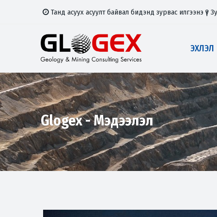
Танд асуух асуулт байвал бидэнд зурвас илгээнэ үү?
З
ЭХЛЭЛ
Glogex - Мэдээлэл