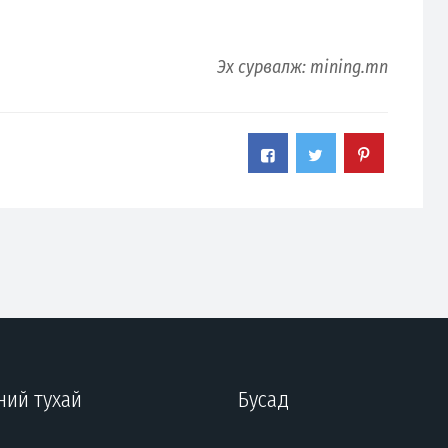
Эх сурвалж: mining.mn
ний тухай
Бусад