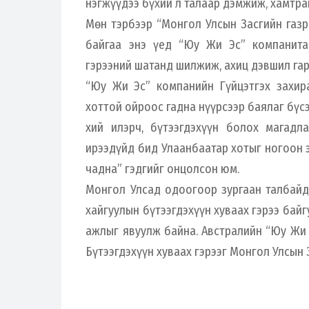
нэгжүүдээ бүхий л талаар дэмжиж, хамтра
Мөн тэрбээр “Монгол Улсын Засгийн газ
байгаа энэ үед “Юу Жи Эс” компанитай
гэрээний шатанд шилжиж, ахиц дэвшил гар
“Юу Жи Эс” компанийн Гүйцэтгэх захир
хоттой ойроос гадна нүүрсээр баялаг бүс
хий илэрч, бүтээгдэхүүн болох магад
ирээдүйд бид Улаанбаатар хотыг ногоон э
чадна” гэдгийг онцолсон юм.
Монгол Улсад одоогоор зургаан талбайд
хайгуулын бүтээгдэхүүн хуваах гэрээ байг
ажлыг явуулж байна. Австралийн “Юу Жи 
Бүтээгдэхүүн хуваах гэрээг Монгол Улсын 