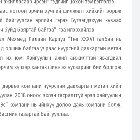
н ажилласаар ирсэн” гэдгийг цохон тэмдэглэлээ.
раас ногоон эрчим хүчний шилжилт хийхийг зорьж
 байгуулсан эрлийн гэрээ Бүтээгдэхүүн хуваах
ч буйд баяртай байгаа”-гаа илэрхийлэв.
ал Мехмед Ридван Карпуз “Төв XXXVI талбай нь
эд оршиж байгаа учраас нүүрсний давхаргын метан
лал их юм. Хайгуулын ажил амжилттай явагдвал
рчим хүчээр хангах шинэ эх үүсвэрийг бий болгож
 дөрвөн компани нүүрсний давхаргын метан хийн
уулан, 2018 оноос эхлэн тасралтгүй эрэл хайгуулын
Эс” компани нь ийнхүү долоо дахь компани болж,
Засгийн газартай байгууллаа.