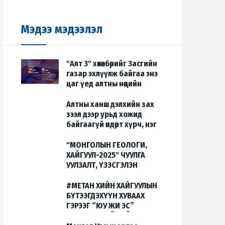
Мэдээ мэдээлэл
"Алт 3" хөтөлбөрийг Засгийн
газар эхлүүлж байгаа энэ
цаг үед алтны нөөцийн
талаарх мэдээллийг
хуваалцаж байна.
Алтны ханш дэлхийн зах
зээл дээр урьд хожид
2025-05-12
байгаагүй өндөрт хүрч, нэг
трой унци нь $3071.30
болж түүхэнд шинэ хуудас
"МОНГОЛЫН ГЕОЛОГИ,
нээлээ.
ХАЙГУУЛ-2025" ЧУУЛГА
УУЛЗАЛТ, ҮЗЭСГЭЛЭН
2025-03-28
2025-02-25
#МЕТАН ХИЙН ХАЙГУУЛЫН
БҮТЭЭГДЭХҮҮН ХУВААХ
ГЭРЭЭГ “ЮУ ЖИ ЭС”
КОМПАНИТАЙ БАЙГУУЛАВ