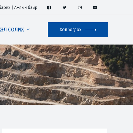
барих
|
Ажлын байр
ХЭЛ СОЛИХ
Холбогдох