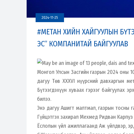
2024-11-25
#МЕТАН ХИЙН ХАЙГУУЛЫН БҮТЭ
ЭС” КОМПАНИТАЙ БАЙГУУЛАВ
Монгол Улсын Засгийн газрын 2024 оны 10
дагуу Төв XXXVI нүүрсний давхаргын ме
Бүтээгдэхүүн хуваах гэрээг байгуулах эр
билээ.
Энэ дагуу Ашигт малтмал, газрын тосны 
Гүйцэтгэх захирал Мехмед Ридван Карпуз н
Ёслолын үйл ажиллагаанд Аж үйлдвэр, эр