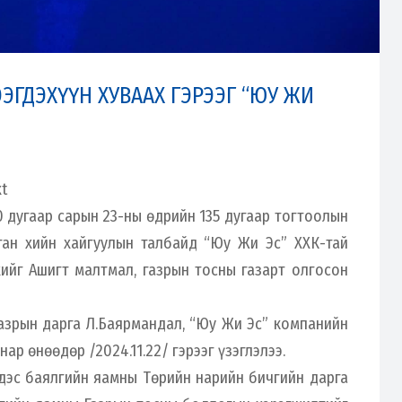
ЭГДЭХҮҮН ХУВААХ ГЭРЭЭГ “ЮУ ЖИ
 дугаар сарын 23-ны өдрийн 135 дугаар тогтоолын
тан хийн хайгуулын талбайд “Юу Жи Эс” ХХК-тай
хийг Ашигт малтмал, газрын тосны газарт олгосон
газрын дарга Л.Баярмандал, “Юу Жи Эс” компанийн
ар өнөөдөр /2024.11.22/ гэрээг үзэглэлээ.
дэс баялгийн яамны Төрийн нарийн бичгийн дарга