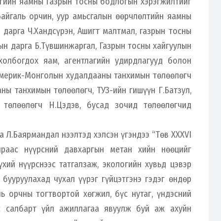
лгийн яамны Газрын тосны бодлогын хэрэгжилтийг
Байгаль орчин, уур амьсгалын өөрчлөлтийн яамны
 дарга Ч.Хандсүрэн, Ашигт малтмал, газрын тосны
ын дарга Б.Түвшинжаргал, Газрын тосны хайгуулын
холбогдох яам, агентлагийн удирдлагууд болон
 Америк-Монголын худалдааны танхимын төлөөлөгч
ы танхимын төлөөлөгч, ТУЗ-ийн гишүүн Г.Батзул,
төлөөлөгч Н.Цэдэв, бусад зочид төлөөлөгчид
а Л.Баярмандал нээлтэд хэлсэн үгэндээ “Төв XXXVI
раас нүүрсний давхаргын метан хийн нөөцийг
хий нүүрснээс татгалзаж, экологийн хувьд цэвэр
бууруулахад чухал үүрэг гүйцэтгэнэ гэдэг өндөр
ль орчны тогтвортой хөгжил, бүс нутаг, үндэсний
с салбарт үйл ажиллагаа явуулж буй аж ахуйн