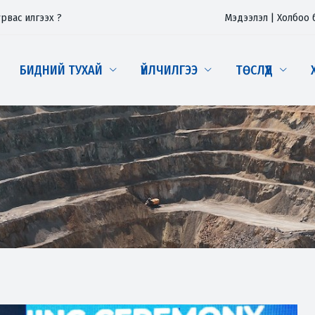
урвас илгээх ?
Мэдээлэл
|
Холбоо 
БИДНИЙ ТУХАЙ
ҮЙЛЧИЛГЭЭ
ТӨСЛҮҮД