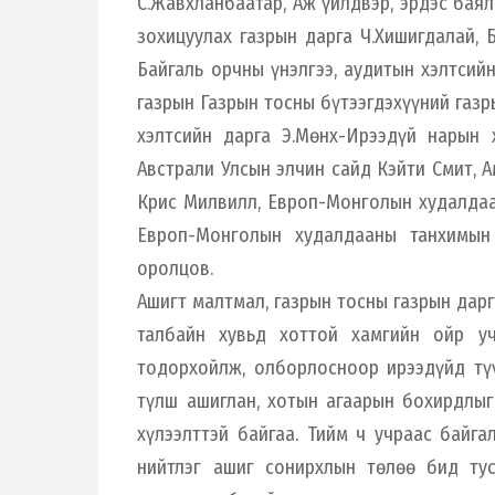
С.Жавхланбаатар, Аж үйлдвэр, эрдэс бая
зохицуулах газрын дарга Ч.Хишигдалай, 
Байгаль орчны үнэлгээ, аудитын хэлтсийн
газрын Газрын тосны бүтээгдэхүүний газр
хэлтсийн дарга Э.Мөнх-Ирээдүй нарын 
Австрали Улсын элчин сайд Кэйти Смит,
Крис Милвилл, Европ-Монголын худалдаан
Европ-Монголын худалдааны танхимын 
оролцов.
Ашигт малтмал, газрын тосны газрын дарг
талбайн хувьд хоттой хамгийн ойр уч
тодорхойлж, олборлосноор ирээдүйд түү
түлш ашиглан, хотын агаарын бохирдлыг 
хүлээлттэй байгаа. Тийм ч учраас байга
нийтлэг ашиг сонирхлын төлөө бид ту